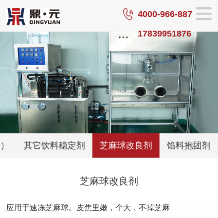
4000-966-887
17839951876
列）
其它饮料稳定剂
芝麻球改良剂
馅料抱团剂
芝麻球改良剂
应用于速冻芝麻球。皮焦里嫩，个大，不掉芝麻